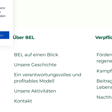
sere
n
 den
en
Über BEL
Verpfl
BEL auf einen Blick
Förder
regene
Unsere Geschichte
Kampf 
Ein verantwortungsvolles und
profitables Modell
Beitra
Lebens
Unsere Aktivitäten
Nachha
Kontakt