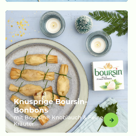
Knusprige Boursin-
Bonbons
mit Boursin® Knoblauch & Feine
Kräuter