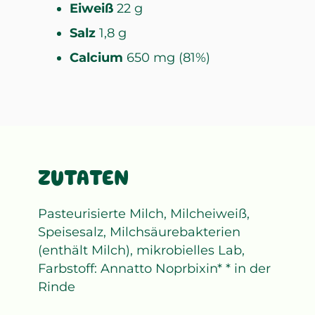
Eiweiß
22 g
Salz
1,8 g
Calcium
650 mg (81%)
ZUTATEN
Pasteurisierte Milch, Milcheiweiß,
Speisesalz, Milchsäurebakterien
(enthält Milch), mikrobielles Lab,
Farbstoff: Annatto Noprbixin* * in der
Rinde