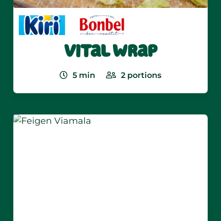
Vital Wrap
5
min
2
portions