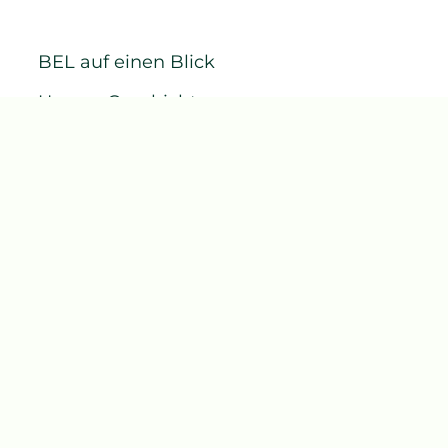
BEL auf einen Blick
Unsere Geschichte
Ein verantwortungsvolles und profitables
Modell
Unsere Aktivitäten
Kontakt
Verpflichtungen
Förderung einer nachhaltigen und
regenerativen Landwirtschaft
Kampf für den Planeten