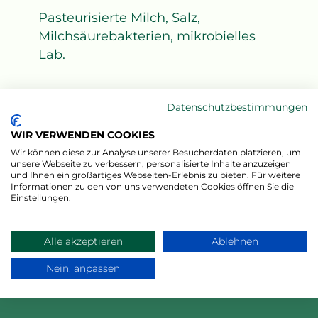
Pasteurisierte Milch, Salz,
Milchsäurebakterien, mikrobielles
Lab.
ALLERGENE
Datenschutzbestimmungen
Milch und Milchprodukte
WIR VERWENDEN COOKIES
(einschließlich Laktose)
Wir können diese zur Analyse unserer Besucherdaten platzieren, um
unsere Webseite zu verbessern, personalisierte Inhalte anzuzeigen
und Ihnen ein großartiges Webseiten-Erlebnis zu bieten. Für weitere
Informationen zu den von uns verwendeten Cookies öffnen Sie die
KONSERVIERUNG
Einstellungen.
Gekühlt lagern bei +4°C – +8°C
Alle akzeptieren
Ablehnen
Nein, anpassen