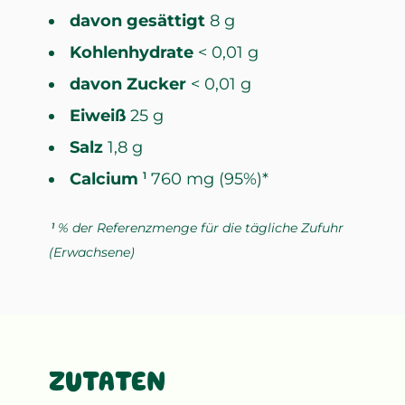
davon gesättigt
8 g
Kohlenhydrate
< 0,01 g
davon Zucker
< 0,01 g
Eiweiß
25 g
Salz
1,8 g
Calcium
760 mg (95%)*
1
% der Referenzmenge für die tägliche Zufuhr
1
(Erwachsene)
ZUTATEN