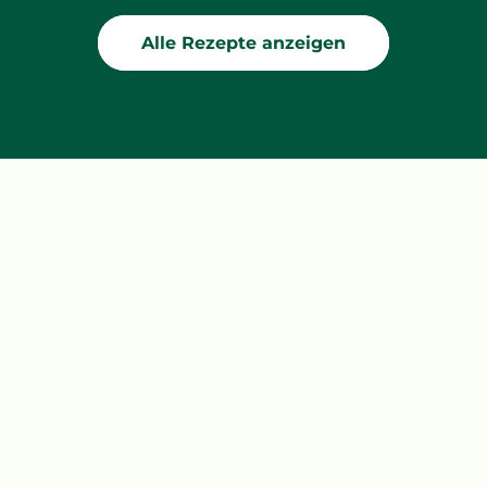
Alle Rezepte anzeigen
Über BEL
BEL auf einen Blick
Unsere Geschichte
Ein verantwortungsvolles und profitables