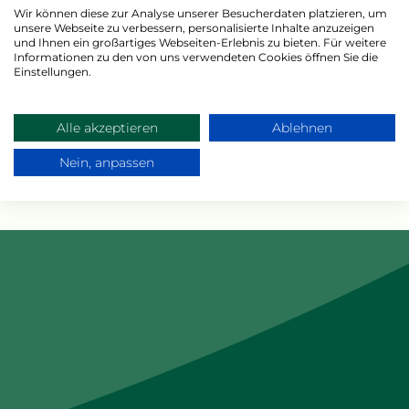
Wir können diese zur Analyse unserer Besucherdaten platzieren, um
unsere Webseite zu verbessern, personalisierte Inhalte anzuzeigen
und Ihnen ein großartiges Webseiten-Erlebnis zu bieten. Für weitere
Rezept-PDF herunterladen
Informationen zu den von uns verwendeten Cookies öffnen Sie die
Einstellungen.
Per E-Mail senden
Alle akzeptieren
Ablehnen
Nein, anpassen
Über WhatsApp teilen
ROTE-BETE-TART
Portions
Preparation time
Cooking time
2
20 minutes
minutes
Ingredients
Preparation