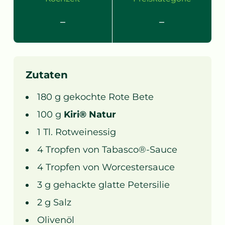
–
–
Zutaten
180
g
gekochte Rote Bete
100
g
Kiri® Natur
1
Tl.
Rotweinessig
4
Tropfen von
Tabasco®-Sauce
4
Tropfen von
Worcestersauce
3
g
gehackte glatte Petersilie
2
g
Salz
Olivenöl