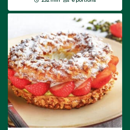
232
min
6
portions