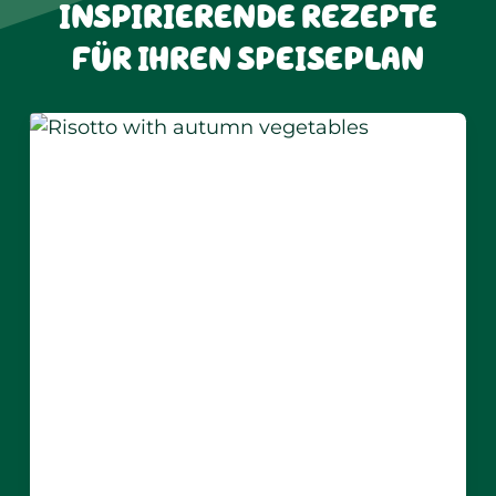
INSPIRIERENDE REZEPTE
180
g
gekochte Rote Bete
Die Rote Bete mit einem Messer oder einer
Hackmaschine fein hacken und in eine Rührschüss
100
g
Kiri® Natur
FÜR IHREN SPEISEPLAN
geben.
1
Tl.
Rotweinessig
4
Tropfen von
Tabasco®-
Mit einem Schneebesen die Rote Bete und
Kiri®
Sauce
Natur
zu einer glatten Masse verrühren. Gut
durchmischen.
4
Tropfen von
Worcestersauce
Rotweinessig, Tabasco®, Worcestershire-Sauce,
3
g
gehackte glatte
gehackte Petersilie und Salz hinzufügen. So lange
Petersilie
verrühren, bis die Mischung die Konsistenz von Tat
2
g
Salz
erreicht.
Olivenöl
In der Mitte eines Tellers kreisförmig anrichten. Mit
gehackter Petersilie dekorieren und in der Mitte ein
kleinen Schuss Olivenöl darüberträufeln.
Nutrional values
per 100g: