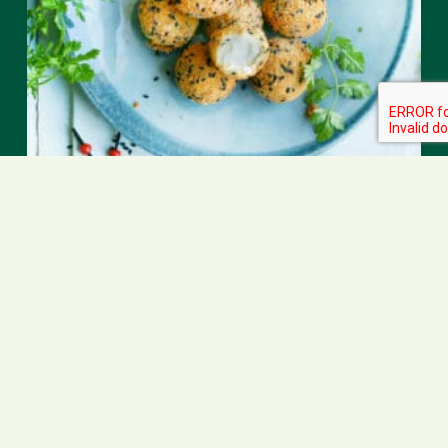
Bällchen mit
schwarzem Sesam
25
min
6
portions