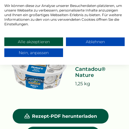
auf die Mitte streuen und 25 Min
Wir können diese zur Analyse unserer Besucherdaten platzieren, um
unsere Webseite zu verbessern, personalisierte Inhalte anzuzeigen
bei 190 °C backen.
und Ihnen ein großartiges Webseiten-Erlebnis zu bieten. Für weitere
Informationen zu den von uns verwendeten Cookies öffnen Sie die
Einstellungen.
Alle akzeptieren
Ablehnen
Nein, anpassen
Cantadou®
Cantadou®
Nature
1,25 kg
Rezept-PDF herunterladen