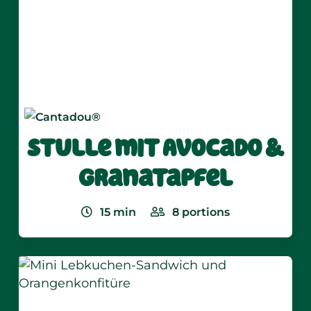
Nutrional values
per 100g:
Keine Informationen verfügbar
Stulle mit Avocado &
Granatapfel
15
min
8
portions