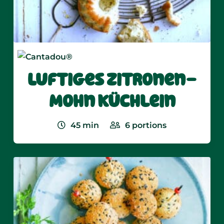
Luftiges Zitronen-
Mohn Küchlein
45
min
6
portions