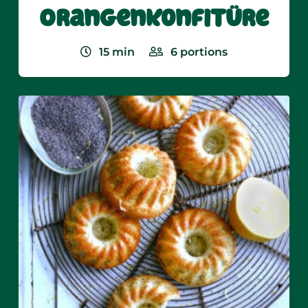
Orangenkonfitüre
15
min
6
portions